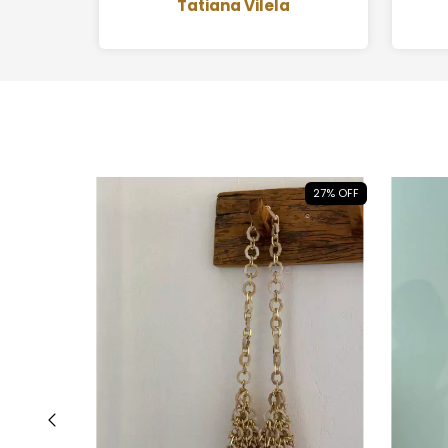
indicar para as amigas.
Tatiana Vilela
C
25
%
OFF
27
%
OFF