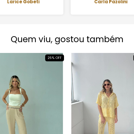
omprarei de novo com
Larice Gobeti
Super recomendo!
Carla Pazolini
certeza!
Quem viu, gostou também
25
%
OFF