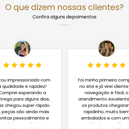
O que dizem nossas clientes?
Confira alguns depoimentos
tou impressionada com
Foi minha primeira com
a qualidade e rapidez!
no site e já virei cliente
Comprei esperando a
navegação é fácil, o
trega para alguns dias,
atendimento excelente
s chegou super rápido.
os produtos chegar
s peças são ainda mais
rapidinho, muito be
onitas pessoalmente e
embalados e com u
de ótima qualidade.
qualidade maravilhos