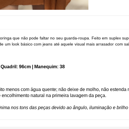
ringa que não pode faltar no seu guarda-roupa. Feito em suplex supe
de um look básico com jeans até aquele visual mais arrasador com sal
| Quadril: 96cm | Manequim: 38
to menos com água quente; não deixe de molho, não estenda n
re encolhimento natural na primeira lavagem da peça.
ima nos tons das peças devido ao ângulo, iluminação e brilho 