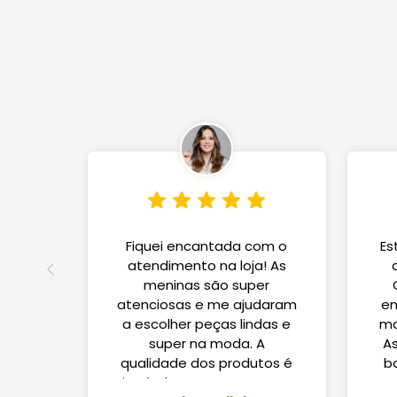
Fiquei encantada com o
Es
atendimento na loja! As
meninas são super
atenciosas e me ajudaram
en
a escolher peças lindas e
ma
super na moda. A
A
qualidade dos produtos é
b
incrível! Com certeza vou