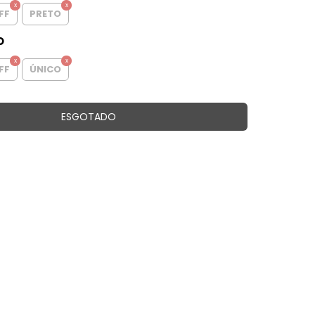
FF
PRETO
O
FF
ÚNICO