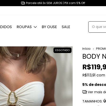
Envio imediato em até 1 dia útil
NDIDOS
ROUPAS
BY OUSE
SALE
Início
PROM
ESGOTADO
BODY 
R$119,
R$113,91
com
5% de desc
Ver mais d
TAMANHOS:
Ú