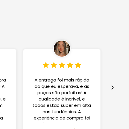
pra
A entrega foi mais rápida
Ado
! A
do que eu esperava, e as
ate
peças são perfeitas! A
efic
, e
qualidade é incrível, e
che
am
todas estão super em alta
est
m
nas tendências. A
q
ma
experiência de compra foi
est
a.
ótima, fiquei muito
c