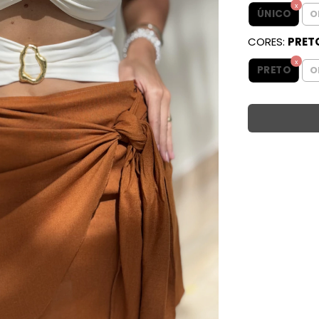
ÚNICO
O
CORES:
PRET
PRETO
O