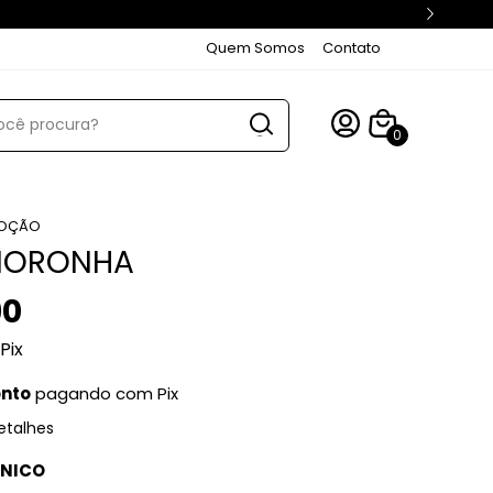
Quem Somos
Contato
0
OÇÃO
NORONHA
90
Pix
onto
pagando com Pix
etalhes
NICO