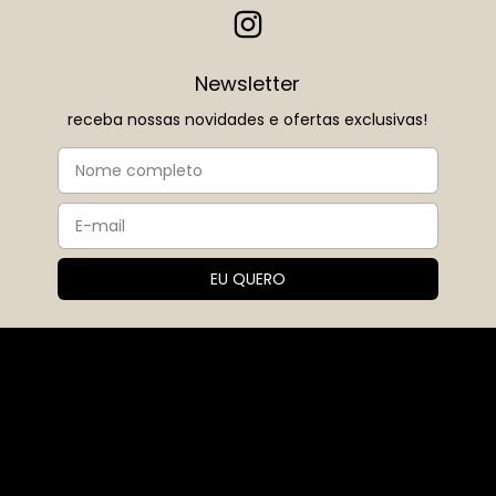
Newsletter
receba nossas novidades e ofertas exclusivas!
Sobre nós
A Ouse nasceu em 2017, fruto do sonho e da paixão da
fundadora Corina. Desde o início, a marca trouxe consigo
uma missão muito clara: colocar amor em cada peça e