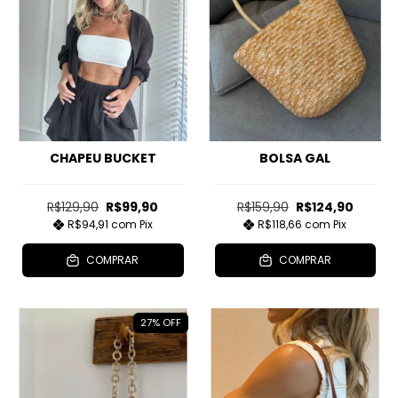
CHAPEU BUCKET
BOLSA GAL
R$129,90
R$99,90
R$159,90
R$124,90
R$94,91
com
Pix
R$118,66
com
Pix
COMPRAR
COMPRAR
27
%
OFF