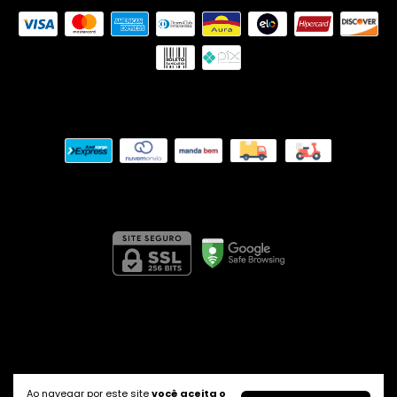
Meios de envio
Segurança
Acessórios
- Apenas Ouse
©2026. Apenas Ouse - 29354216000137. Todos os direitos
reservados.
Ao navegar por este site
você aceita o