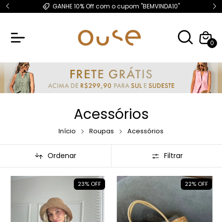
este
GANHE 10% Off com o cupom "BEMVINDA10"
0
Acessórios
Início
Roupas
Acessórios
Ordenar
Filtrar
23
%
OFF
22
%
OFF