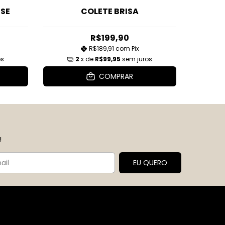
SE
COLETE BRISA
R$199,90
R$189,91
com
Pix
os
2
x de
R$99,95
sem juros
COMPRAR
!
Contato