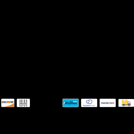
NEW
Quem Somos
Mais Vendidos
Perguntas Frequentes
Roupas
Política de Privacidade
By Ouse
Pagamento e Envio
Sale
Rastreio e Entrega
Trocas e Devoluções
Termos de uso
Meios de envio