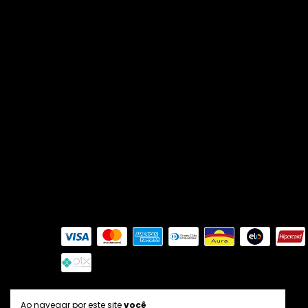
A Ouse nasceu em 2017, fruto do
sonho e da paixão da fundadora
Corina. Desde o início, a marca trouxe
consigo uma missão muito clara:
colocar amor em cada peça e em
cada detalhe. Corina sempre foi
apaixonada por vestir mulheres e,
mais do que isso, por transformar a
maneira como elas se veem e se
sentem através da moda.
Formas de pagamento
Ao navegar por este site
você