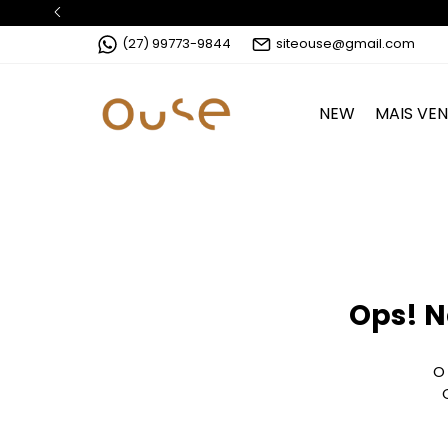
(27) 99773-9844
siteouse@gmail.com
NEW
MAIS VE
Ops! N
O