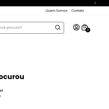
Quem Somos
Contato
0
rocurou
l.
.