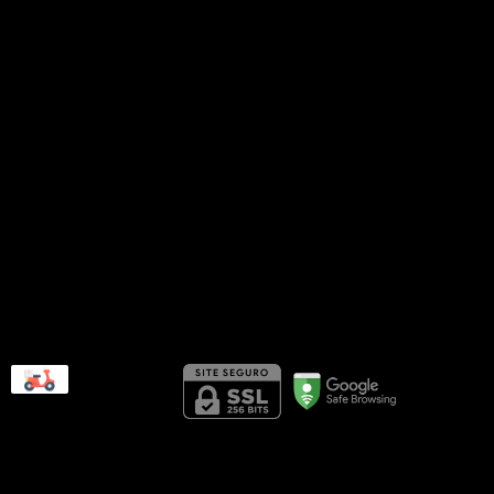
(27) 99773-9844
(27) 99773-9844
siteouse@gmail.com
Av. Ranulpho Barbosa dos Santos,
190 Loja 6 - Jardim Camburi -
Vitória/ES
Seg. à Sex das 10h às 18h, e
Sábado das 9h às 15h.
Segurança