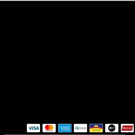
Sobre nós
A Ouse nasceu em 2017, fruto do
sonho e da paixão da fundadora
Corina. Desde o início, a marca trouxe
consigo uma missão muito clara:
colocar amor em cada peça e em
cada detalhe. Corina sempre foi
apaixonada por vestir mulheres e,
mais do que isso, por transformar a
maneira como elas se veem e se
sentem através da moda.
Formas de pagamento