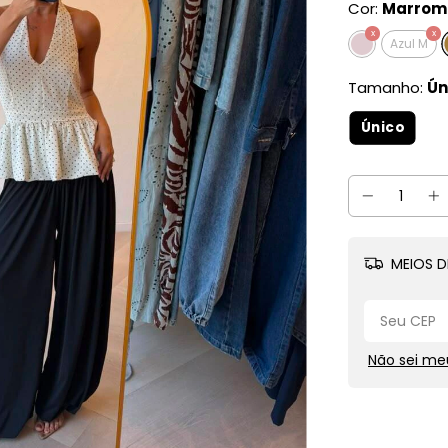
Cor:
Marrom
Azul M
Tamanho:
Ún
Único
MEIOS D
Não sei me