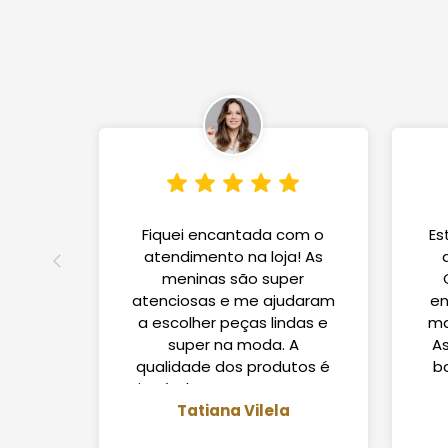
Fiquei encantada com o
Es
atendimento na loja! As
meninas são super
atenciosas e me ajudaram
en
a escolher peças lindas e
ma
super na moda. A
A
qualidade dos produtos é
b
incrível! Com certeza vou
indicar para as amigas.
Tatiana Vilela
C