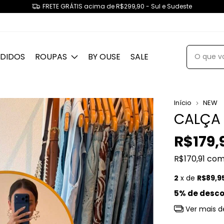
NDIDOS
ROUPAS
BY OUSE
SALE
Início
NEW
CALÇA
R$179,
R$170,91
co
2
x de
R$89,9
5% de desc
Ver mais d