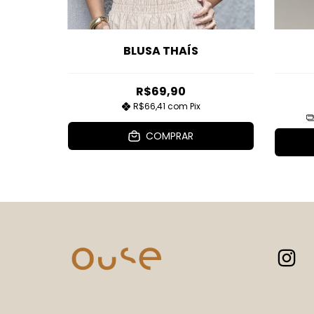
BLUSA THAÍS
R$69,90
R$66,41
com
Pix
ros
COMPRAR