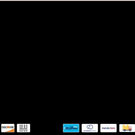
Navegação
Institucional
NEW
Quem Somos
Mais Vendidos
Perguntas Frequentes
Roupas
Política de Privacidade
By Ouse
Pagamento e Envio
Sale
Rastreio e Entrega
Trocas e Devoluções
Termos de uso
Meios de envio