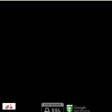
Contato
(27) 99773-9844
(27) 99773-9844
siteouse@gmail.com
Av. Ranulpho Barbosa dos Santos,
190 Loja 6 - Jardim Camburi -
Vitória/ES
Seg. à Sex das 10h às 18h, e
Sábado das 9h às 15h.
Segurança