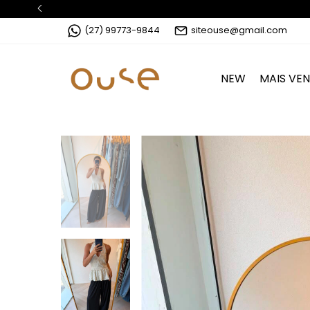
ETE GRÁTIS acima de R$299,90 - Sul e Sudeste
(27) 99773-9844
siteouse@gmail.com
NEW
MAIS VE