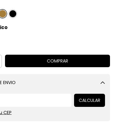
ico
E ENVIO
Alterar CEP
CALCULAR
u CEP