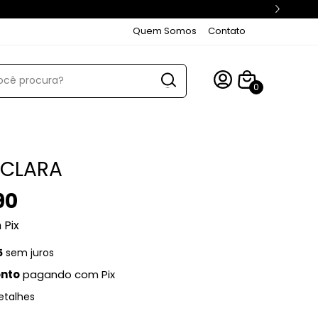
GANHE 10% Off com o cupo
Quem Somos
Contato
0
 CLARA
90
m
Pix
5
sem juros
onto
pagando com Pix
etalhes