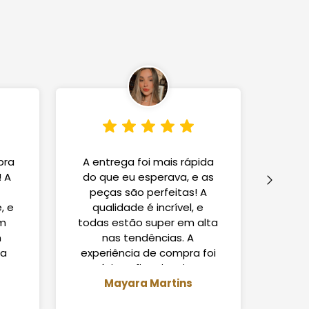
pra
A entrega foi mais rápida
Ado
! A
do que eu esperava, e as
ate
peças são perfeitas! A
efic
, e
qualidade é incrível, e
che
am
todas estão super em alta
est
m
nas tendências. A
q
ma
experiência de compra foi
est
a.
ótima, fiquei muito
c
Mayara Martins
satisfeita.
Com