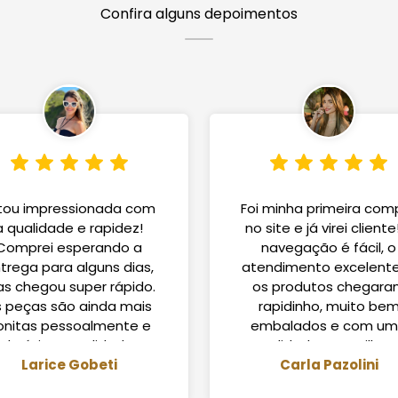
Confira alguns depoimentos
tou impressionada com
Foi minha primeira com
a qualidade e rapidez!
no site e já virei cliente
Comprei esperando a
navegação é fácil, o
trega para alguns dias,
atendimento excelente
s chegou super rápido.
os produtos chegar
s peças são ainda mais
rapidinho, muito be
onitas pessoalmente e
embalados e com u
de ótima qualidade.
qualidade maravilhos
omprarei de novo com
Larice Gobeti
Super recomendo!
Carla Pazolini
certeza!