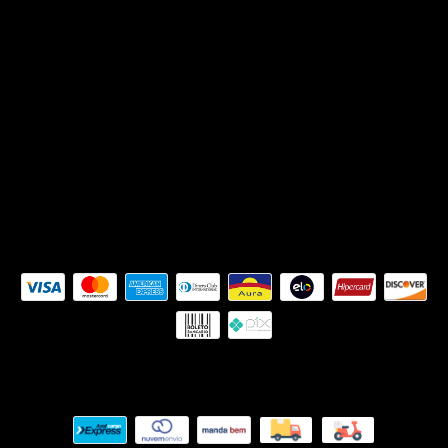
(27) 99773-9844
siteouse@gmail.com
Av. Ranulpho Barbosa dos Santos, 190 Loja 6
- Jardim Camburi - Vitória/ES
Seg. à Sex das 10h às 18h, e Sábado das 9h
às 15h.
Formas de pagamento
Meios de envio