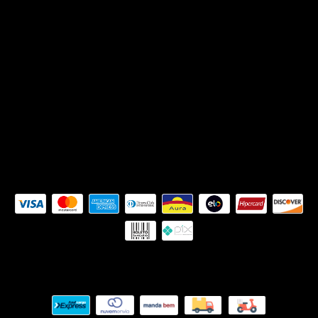
(27) 99773-9844
siteouse@gmail.com
Av. Ranulpho Barbosa dos Santos, 190 Loja 6
- Jardim Camburi - Vitória/ES
Seg. à Sex das 10h às 18h, e Sábado das 9h
às 15h.
Formas de pagamento
Meios de envio