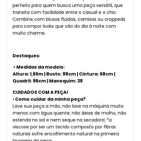
perfeito para quem busca uma peça versátil, que
transita com facilidade entre o casual e o chic.
Combine com blusas fluidas, camisas ou croppeds
para compor looks que vão do dia à noite com
muito charme.
Destaques:
• Medidas da modelo:
Altura: 1,65m | Busto: 88cm | Cintura: 68cm |
Quadril: 96cm | Manequim: 38
CUIDADOS COM A PEÇA!
•
Como cuidar da minha peça?
Lave sua peça a mão, não lave na máquina muito
menos com água quente; não deixe de molho, não
estenda no sol e nem seque na secadora; *a
viscose por ser um tecido composto por fibras
naturais sofre encolhimento natural na primeira
lavagem da peça.