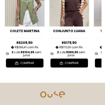
COLETE MARTINA
CONJUNTO LUANA
VE
R$209,90
R$179,90
R$199,41
com
Pix
R$170,91
com
Pix
2
x de
R$104,95
sem
2
x de
R$89,95
sem
2
juros
juros
COMPRAR
COMPRAR