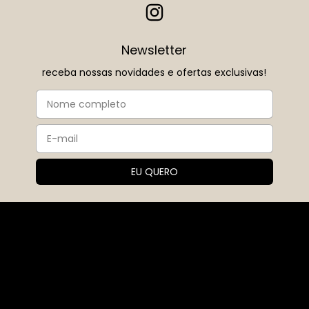
Newsletter
receba nossas novidades e ofertas exclusivas!
Sobre nós
A Ouse nasceu em 2017, fruto do sonho e da paixão da
fundadora Corina. Desde o início, a marca trouxe consigo
uma missão muito clara: colocar amor em cada peça e