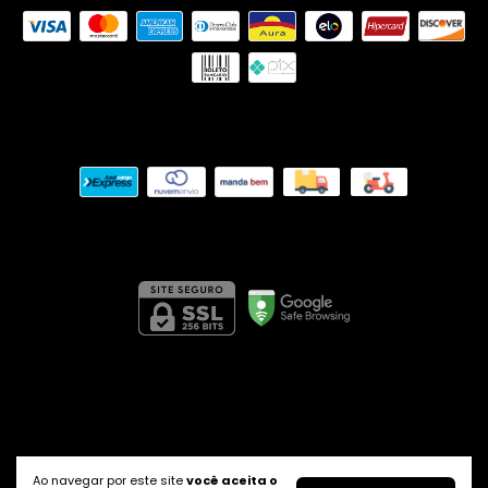
Meios de envio
Segurança
SHORT THAISSA OUSE
- Apenas Ouse
©2026. Apenas Ouse - 29354216000137. Todos os direitos
reservados.
Ao navegar por este site
você aceita o