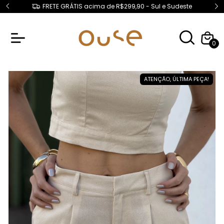
e Sudeste
GANHE 10% Off com o cupom "BEMVINDA10"
0
ATENÇÃO, ÚLTIMA PEÇA!