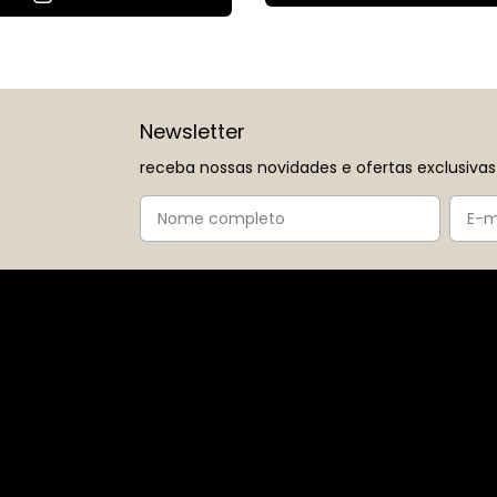
Newsletter
receba nossas novidades e ofertas exclusivas
Navegação
Institucional
NEW
Quem Somos
Mais Vendidos
Perguntas Frequentes
Roupas
Política de Privacidade
By Ouse
Pagamento e Envio