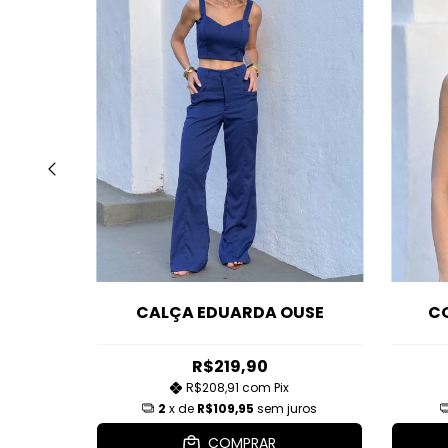
SE
CALÇA EDUARDA OUSE
C
R$219,90
R$208,91
com
Pix
2
x de
R$109,95
sem juros
COMPRAR