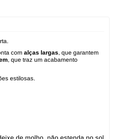
rta.
conta com
alças largas
, que garantem
vem
, que traz um acabamento
ões estilosas.
eixe de molho, não estenda no sol