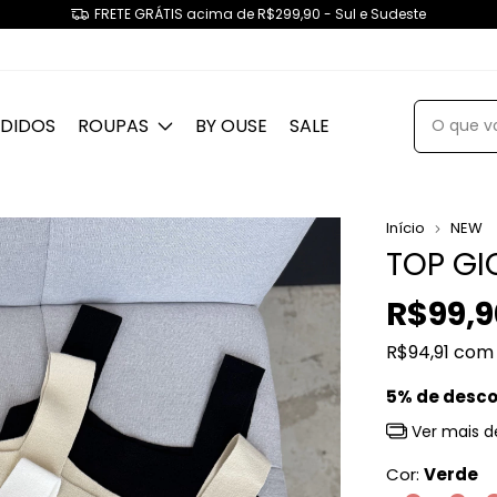
FRETE GRÁTIS acima de R$299,90 - Sul e Sudeste
NDIDOS
ROUPAS
BY OUSE
SALE
Início
NEW
TOP G
R$99,9
R$94,91
com
5% de desc
Ver mais d
Cor:
Verde