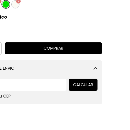
ico
E ENVIO
Alterar CEP
CALCULAR
u CEP