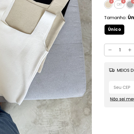
Off
Tamanho:
Ún
Único
MEIOS D
Não sei me