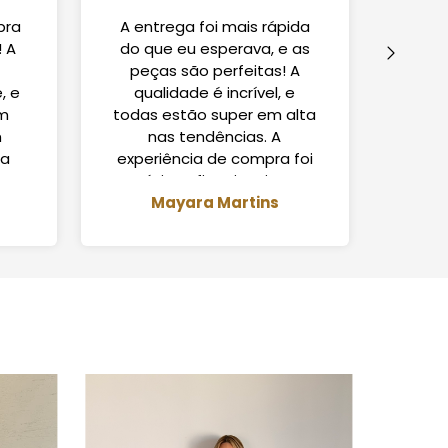
pra
A entrega foi mais rápida
Ado
! A
do que eu esperava, e as
ate
peças são perfeitas! A
efic
, e
qualidade é incrível, e
che
am
todas estão super em alta
est
m
nas tendências. A
q
ma
experiência de compra foi
est
a.
ótima, fiquei muito
c
Mayara Martins
satisfeita.
Com