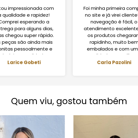
tou impressionada com
Foi minha primeira com
a qualidade e rapidez!
no site e já virei cliente
Comprei esperando a
navegação é fácil, o
trega para alguns dias,
atendimento excelente
s chegou super rápido.
os produtos chegar
s peças são ainda mais
rapidinho, muito be
onitas pessoalmente e
embalados e com u
de ótima qualidade.
qualidade maravilhos
omprarei de novo com
Larice Gobeti
Super recomendo!
Carla Pazolini
certeza!
Quem viu, gostou também