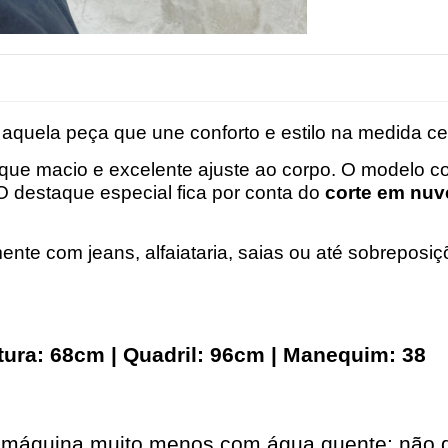
aquela peça que une conforto e estilo na medida ce
toque macio e excelente ajuste ao corpo. O modelo 
 O destaque especial fica por conta do
corte em nu
ente com jeans, alfaiataria, saias ou até sobreposiç
ntura: 68cm | Quadril: 96cm | Manequim: 38
 máquina muito menos com água quente; não d