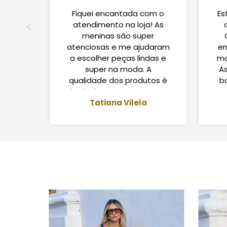
Fiquei encantada com o
Es
atendimento na loja! As
meninas são super
atenciosas e me ajudaram
en
a escolher peças lindas e
ma
super na moda. A
A
qualidade dos produtos é
b
incrível! Com certeza vou
indicar para as amigas.
Tatiana Vilela
C