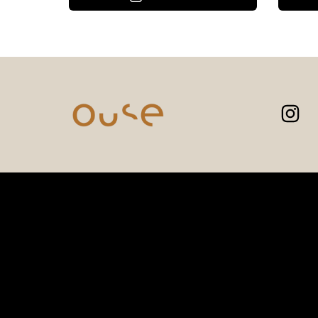
Sobre nós
A Ouse nasceu em 2017, fruto do
sonho e da paixão da fundadora
Corina. Desde o início, a marca trouxe
consigo uma missão muito clara:
colocar amor em cada peça e em
cada detalhe. Corina sempre foi