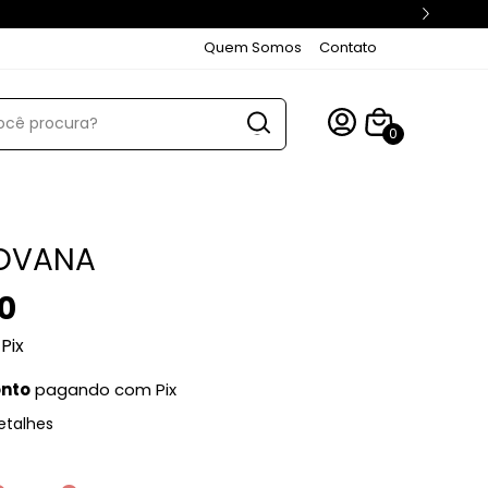
Quem Somos
Contato
0
IOVANA
0
Pix
onto
pagando com Pix
etalhes