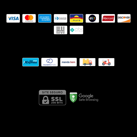
Formas de pagamento
Meios de envio
Segurança
CINTO RENATA
- Apenas Ouse
©2026. Apenas Ouse - 29354216000137. Todos os direitos