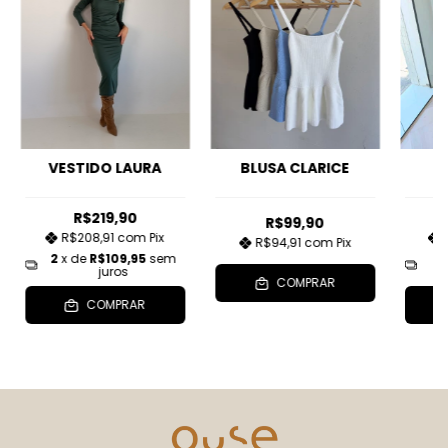
VESTIDO LAURA
BLUSA CLARICE
C
R$219,90
R$99,90
R$208,91
com
Pix
R$94,91
com
Pix
2
x de
R$109,95
sem
2
juros
COMPRAR
COMPRAR